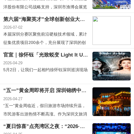
洋股份有限公司战略支持，深圳市渔博会展览
有限公司与深圳市华巨臣国际会展集团有限公
第六届“海聚英才”全球创新创业大赛深圳分赛区正式启动
司联合主办。
2026-07-02
本届深圳分赛区聚焦前沿硬核技术领域，累计
征集优质项目200余个，充分展现了深圳的创
新活力和赛事的强劲吸引力。
官宣｜徐怀钰「光致蜕变 Light It Up」巡回演唱会 · 深圳站
2026-04-29
5月2日，让我们一起相约徐怀钰深圳巡演现场
“五一”黄金周即将开启 深圳锦绣中华国潮节掀起假日出游热潮
2026-04-27
“五一”黄金周临近，假日旅游市场持续升温，
市民游客出游热情不断高涨。作为深圳文旅消
费的重要热门目的地，深圳锦绣中华·民俗
“夏日惊喜”点亮湾区之夜：“2026·深圳夏日惊喜”发布暨深圳国际邮轮母港10周年启幕活动圆满举行
村“锦绣国潮节”已火热开启。景区以国潮焕