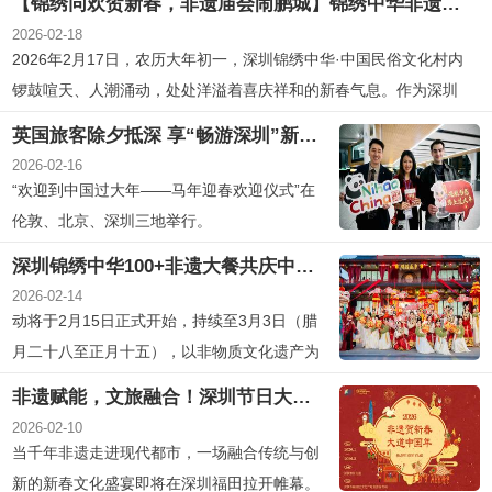
【锦绣同欢贺新春，非遗庙会闹鹏城】锦绣中华非遗中国年喜迎2026马年开门红
水平显著提升。
2026-02-18
2026年2月17日，农历大年初一，深圳锦绣中华·中国民俗文化村内
锣鼓喧天、人潮涌动，处处洋溢着喜庆祥和的新春气息。作为深圳
春节文旅市场的重要地标，景区在新春首日便迎来客流高峰，当日
英国旅客除夕抵深 享“畅游深圳”新春礼遇
接待游客量超2万人次，喜迎丙午马年开门红，为深圳春节文旅市场
2026-02-16
奏响欢腾序曲。今年春节，深圳...
“欢迎到中国过大年——马年迎春欢迎仪式”在
伦敦、北京、深圳三地举行。
深圳锦绣中华100+非遗大餐共庆中国年！
2026-02-14
动将于2月15日正式开始，持续至3月3日（腊
月二十八至正月十五），以非物质文化遗产为
核心内容，通过三大全新项目首发、多元非遗
非遗赋能，文旅融合！深圳节日大道“非遗贺新春，大道中国年”系列文化活动新春亮相
演艺呈现、新春灯会与IP沉浸式体验等多维度
2026-02-10
激活春节文化场景。
当千年非遗走进现代都市，一场融合传统与创
新的新春文化盛宴即将在深圳福田拉开帷幕。