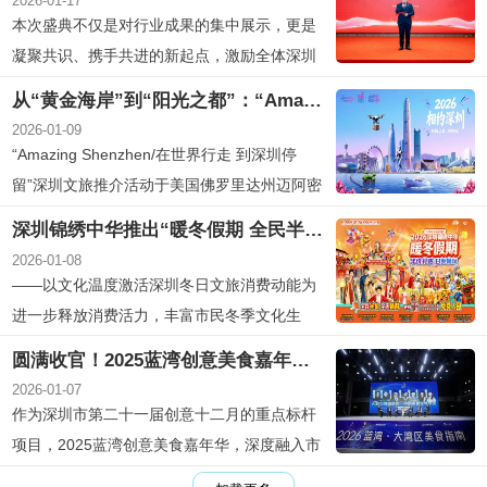
2026-01-17
订指定航次，更可享受同舱第三位旅客免船
本次盛典不仅是对行业成果的集中展示，更是
费，轻松展开海上开运之旅。1.「海上繁花」
凝聚共识、携手共进的新起点，激励全体深圳
主题航程：文化与节庆交融...
旅游人共同擦亮“深圳旅游”金字招牌
从“黄金海岸”到“阳光之都”：“Amazing Shenzhen”与迈阿密共绘邮轮旅游新蓝图
2026-01-09
“Amazing Shenzhen/在世界行走 到深圳停
留”深圳文旅推介活动于美国佛罗里达州迈阿密
市成功举办。
深圳锦绣中华推出“暖冬假期 全民半价”惠民政策！
2026-01-08
——以文化温度激活深圳冬日文旅消费动能为
进一步释放消费活力，丰富市民冬季文化生
活，深圳锦绣中华积极响应“粤享暖冬 乐游广
圆满收官！2025蓝湾创意美食嘉年华顺利落下帷幕，引爆舌尖上的新风尚
东”消费季活动号召，特推出“暖冬假期 全民半
2026-01-07
价”惠民政策。即日起至2月6日，景区实行全
作为深圳市第二十一届创意十二月的重点标杆
民半价入园，日夜畅游仅需110元，同时面向6
项目，2025蓝湾创意美食嘉年华，深度融入市
0周岁及以上长者与1....
委市政府“悦享暖冬 乐购深圳”跨年消费季及市