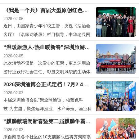
由深圳市福田区文化广电旅游体育局主办的“非
《我是一个兵》首届大型原创红色薪火艺术（公益）盛典在深圳成功举办，传承爱国情怀！
遗贺新春·大道中国年”系列文化活动在深圳节
2026-02-06
日大道热闹开演。活动围绕非遗文化与新春民
近日，由国家青少年军校主管，央视《法治会
俗，策划推出马年生肖艺术装置展、迎春花市
客厅》《名家访谈录》栏目指导，中华老兵网
开幕表演、新春非遗...
联合艺腾让爱(AI)发声共同举办的高规格纯公
“温暖旅游人·热血暖新春”深圳旅游行业新春公益活动成功举办
益红色主题演出在深圳隆重举行。本次活动以
2026-02-05
近五千多人的规模呈现红色艺术，现场座无虚
此次活动不仅是一次爱心的汇聚，更是深圳旅
席、气氛热烈，观众热情高涨。与此同时，场
游行业践行社会责任、彰显文明风貌的生动体
外亦聚集了大量热情市民...
现。
2026深圳渔博会正式定档！7月2-4日在深圳会展中心(福田)盛大开幕
2026-02-03
本届深圳渔博会以“聚全球渔贸，领蓝色科
技”为主题，聚焦远洋渔业、水产养殖、渔业科
技、休闲渔业四大核心板块
“麒麟献瑞闹新春暨第二届麒麟争霸赛”将在大年初三南澳月亮湾广场盛大举行
2026-02-03
来自南澳各个社区的10支麒麟队伍将齐聚南澳