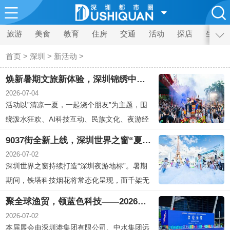
旅游
美食
教育
住房
交通
活动
探店
生活
首页
>
深圳
>
新活动
>
焕新暑期文旅新体验，深圳锦绣中华正式开启59天夏浪民族狂欢
2026-07-04
活动以”清凉一夏，一起浇个朋友”为主题，围
绕泼水狂欢、AI科技互动、民族文化、夜游经
济、沉浸体验等内容，推出为期59天
9037街全新上线，深圳世界之窗“夏日狂欢季”重磅启幕
2026-07-02
深圳世界之窗持续打造“深圳夜游地标”。暑期
期间，铁塔科技烟花将常态化呈现，而千架无
人机编队表演则不定时的精彩上演
聚全球渔贸，领蓝色科技——2026深圳国际渔业博览会盛大启幕
2026-07-02
本届展会由深圳港集团有限公司、中水集团远