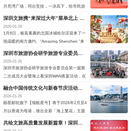
月亮湾广场，同台竞技，一决高下，给市民游
客带来一次无与伦比的视觉盛宴。
深圳文旅携“来深过大年”菜单北上 邀哈尔滨游客共赴暖冬新春
2026-01-29
1月8日，银装素裹的北国冰城哈尔滨迎来了一
场温暖的南方邀约。“Amazing Shenzhen ”来
深过大年——深圳（哈尔滨站）文旅专场推介
深圳市旅游协会研学旅游专业委员会第一届第二次成员大会暨海上看深圳WAN夜宴活动圆满落幕！
会在此举行。本次活动由深圳市文化广电旅游
2026-01-26
体育局主办，联合招商蛇口邮轮母港、深圳航
深圳市旅游协会研学旅游专业委员会第一届第
空、海南航空、深圳·前海冰雪世界、深巴文旅
二次成员大会暨海上看深圳WAN夜宴活动，在
等企业，全方位展现...
招商邮轮母港的湾区游轮上圆满落幕。
融合中国传统文化与新春节庆活动，丽星邮轮呈献「海上繁花」主题航程
2026-01-26
丽星邮轮旗下【领航星号】将于2026年2月至4
月以香港为母港，推出全新「海上繁花」主题
航程，融合中国传统文化与新春节庆活动，为
共绘文旅高质量发展新篇章！深圳旅游行业颁奖盛典隆重举行
旅客带来别开生面的海上度假体验。即日起预