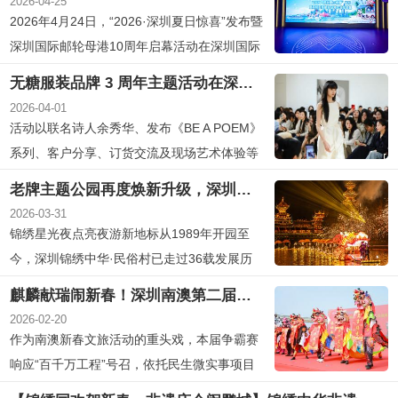
2026-04-25
新、夜游升级、演艺上新、优惠加码为亮点，
2026年4月24日，“2026·深圳夏日惊喜”发布暨
联动“锦绣星光夜”夜游品牌，打造日夜联动、
深圳国际邮轮母港10周年启幕活动在深圳国际
全时畅玩的假日文旅盛...
邮轮母港成功举行。本次活动由深圳市文化广
无糖服装品牌 3 周年主题活动在深圳华侨城举行
电旅游体育局、深圳市商务局、招商局蛇口工
2026-04-01
业区控股股份有限公司联合主办，前海管理
活动以联名诗人余秀华、发布《BE A POEM》
局、南山区、无人机集群低空表演文化和旅游
系列、客户分享、订货交流及现场艺术体验等
部技术创新中心（筹）协...
多元形式展开
老牌主题公园再度焕新升级，深圳锦绣中华“锦绣国潮节”璀璨启幕
2026-03-31
锦绣星光夜点亮夜游新地标从1989年开园至
今，深圳锦绣中华·民俗村已走过36载发展历
程。作为中国主题公园的开创者与中华文化传
麒麟献瑞闹新春！深圳南澳第二届麒麟争霸赛精彩举办
播的重要窗口，这座承载几代人记忆的文化地
2026-02-20
标，正以全新的姿态拥抱时代浪潮。2026年4
作为南澳新春文旅活动的重头戏，本届争霸赛
月4日至6月1日，深圳锦绣中华重磅推出年度
响应“百千万工程”号召，依托民生微实事项目
重点活动——2026“锦绣国潮...
精心打造，相较上一届规模进一步扩大，竞技