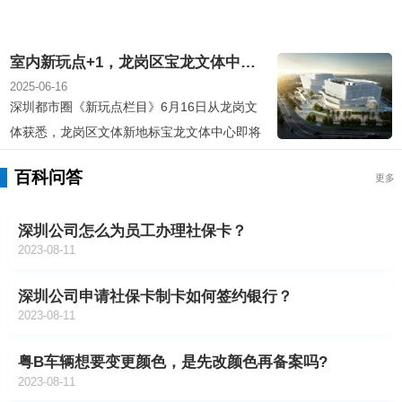
室内新玩点+1，龙岗区宝龙文体中心即将启用
2025-06-16
深圳都市圈《新玩点栏目》6月16日从龙岗文
体获悉，龙岗区文体新地标宝龙文体中心即将
正式投入使用。新文体中心集竞赛、训练、培
百科问答
更多
训、观演、娱乐、交流、展示于一体，拥有现
代化、国际化、数字化80000㎡智慧化场馆。
深圳公司怎么为员工办理社保卡？
宝龙文体中心效果图宝龙文体中心是一座服务
2023-08-11
全民健身、承接大型活动赛...
深圳公司申请社保卡制卡如何签约银行？
2023-08-11
粤B车辆想要变更颜色，是先改颜色再备案吗?
2023-08-11