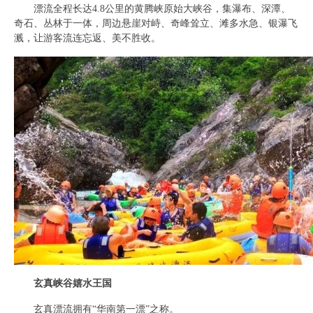
漂流全程长达4.8公里的黄腾峡原始大峡谷，集瀑布、深潭、
奇石、丛林于一体，周边悬崖对峙、奇峰耸立、滩多水急、银瀑飞
溅，让游客流连忘返、美不胜收。
玄真峡谷嬉水王国
玄真漂流拥有“华南第一漂”之称。