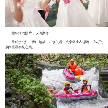
往年活动照片，仅供参考
乘船赏北江，青山如黛，江水低语；或穿救生衣漂流，浪花飞
溅间重温初见心跳。