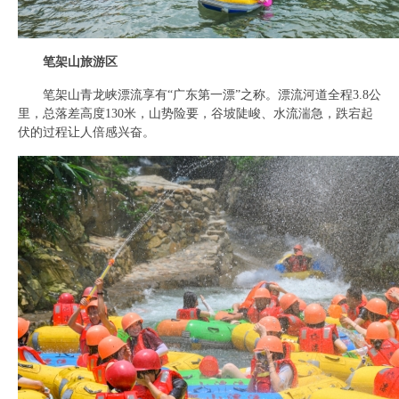
笔架山旅游区
笔架山青龙峡漂流享有“广东第一漂”之称。漂流河道全程3.8公
里，总落差高度130米，山势险要，谷坡陡峻、水流湍急，跌宕起
伏的过程让人倍感兴奋。