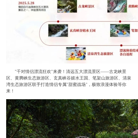
"千对情侣漂流狂欢"来袭！清远五大漂流景区——古龙峡景
区、黄腾峡生态旅游区、玄真峡谷嬉水王国、笔架山旅游区、清泉
湾生态旅游区联手打造情侣专属"甜蜜战场"，极致浪漫体验等你
来！