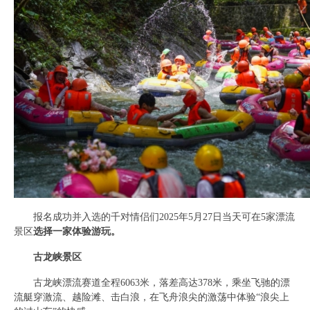
报名成功并入选的千对情侣们2025年5月27日当天可在5家漂流
景区
选择一家体验游玩。
古龙峡景区
古龙峡漂流赛道全程6063米，落差高达378米，乘坐飞驰的漂
流艇穿激流、越险滩、击白浪，在飞舟浪尖的激荡中体验“浪尖上