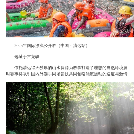
2025年国际漂流公开赛（中国・清远站）
选址于古龙峡
依托清远得天独厚的山水资源为赛事打造了理想的自然环境届
时赛事将吸引国内外选手同场竞技共同领略漂流运动的速度与激情