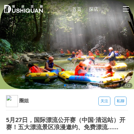
首页
探店
1/2
圈姐
关注
私聊
5月27日，国际漂流公开赛（中国·清远站）开
赛！五大漂流景区浪漫邀约、免费漂流......